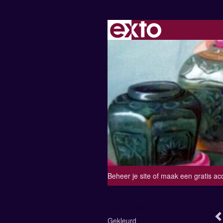
Beheer je site
of
maak een gratis ac
Lia Ootes
Gekleurd