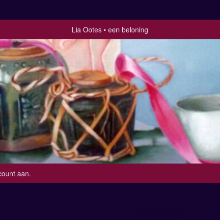
Lia Ootes
een beloning
count aan
.
een beloning