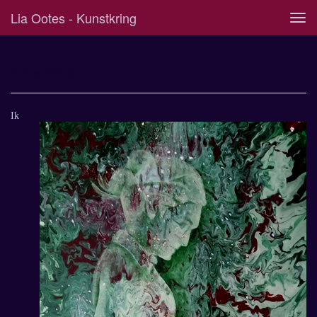
Lia Ootes - Kunstkring
Tog
navi
kunstkring
Ik