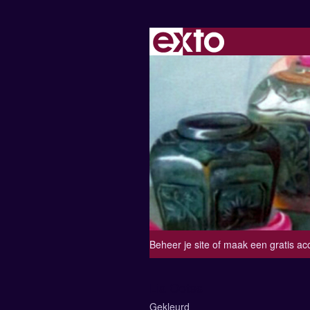
Beheer je site
of
maak een gratis ac
Lia Ootes
Gekleurd