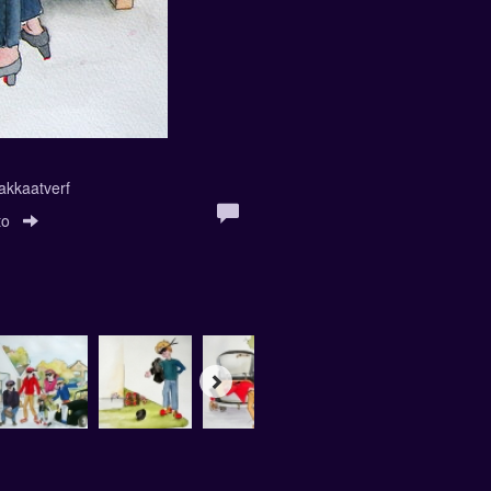
akkaatverf
to