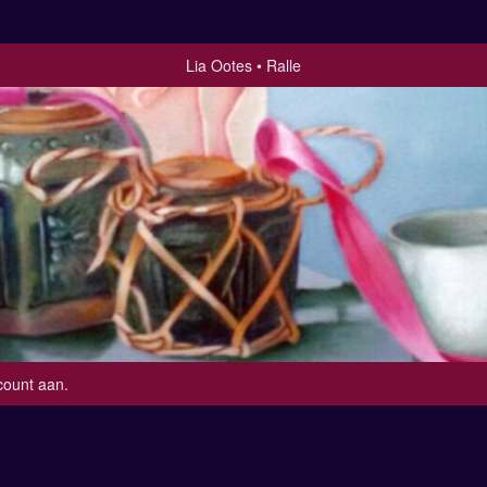
Lia Ootes
Ralle
count aan
.
Ralle