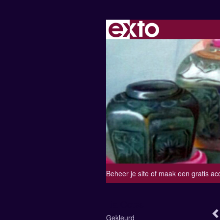
Beheer je site
of
maak een gratis ac
Lia Ootes
Gekleurd