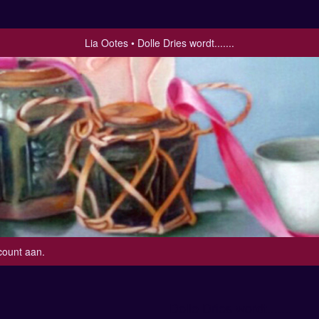
Lia Ootes
Dolle Dries wordt.......
count aan
.
Dolle Dries wordt.......