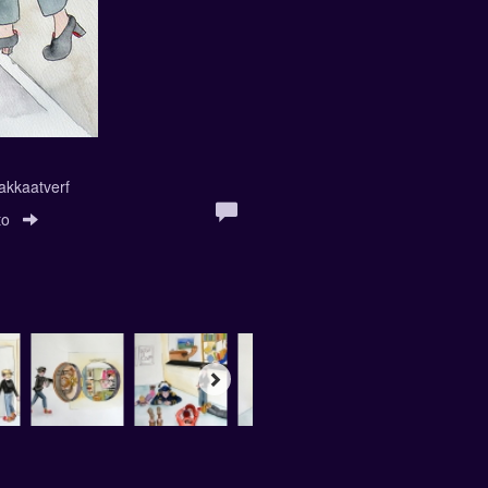
akkaatverf
to