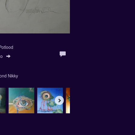
 Potlood
to
hond Nikky