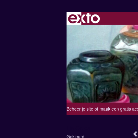
Beheer je site
of
maak een gratis ac
Lia Ootes
Gekleurd