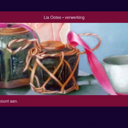
Lia Ootes
verwerking
count aan
.
verwerking