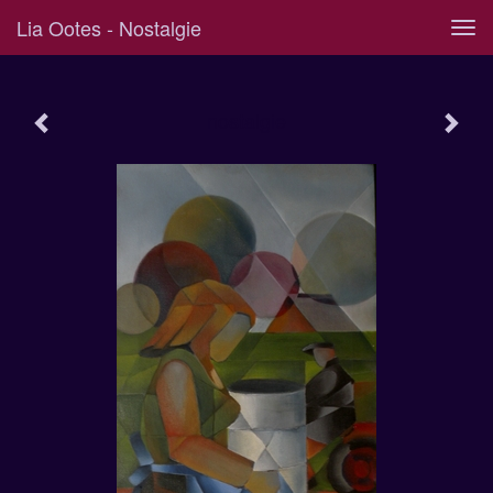
Lia Ootes - Nostalgie
Tog
navi
nostalgie