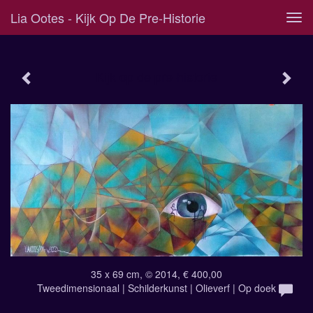
Lia Ootes - Kijk Op De Pre-Historie
Tog
navi
Kijk op de pre-historie
35 x 69 cm, © 2014, € 400,00
Tweedimensionaal | Schilderkunst | Olieverf | Op doek